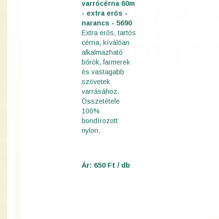
varrócérna 60m
- extra erős -
narancs - 5690
Extra erős, tartós
cérna, kíválóan
alkalmazható
bőrök, farmerek
és vastagabb
szövetek
varrásához.
Összetétele
100%
bondírozott
nylon.
Ár: 650 Ft / db