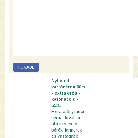
Nylbond
varrócérna 60m
- extra erős -
katonazöld -
5531
Extra erős, tartós
cérna, kíválóan
alkalmazható
bőrök, farmerek
és vastagabb