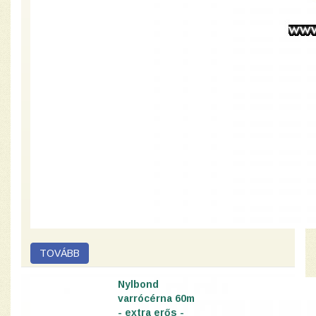
Nylbond
varrócérna 60m
- extra erős -