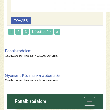
1
2
3
Következő ›
»
Fonalbirodalom
Csatlakozzon hozzánk a facebookon is!
Gyémánt Kézimunka webáruház
Csatlakozzon hozzánk a facebookon is!
Fonalbirodalom
Toggle
navigation