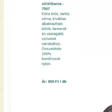
sötétbarna -
7507
Extra erős, tartós
cérna, kíválóan
alkalmazható
bőrök, farmerek
és vastagabb
szövetek
varrásához.
Összetétele
100%
bondírozott
nylon.
Ár: 650 Ft / db