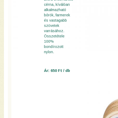
cérna, kíválóan
alkalmazható
bőrök, farmerek
és vastagabb
szövetek
varrásához.
Összetétele
100%
bondírozott
nylon.
Ár: 650 Ft / db