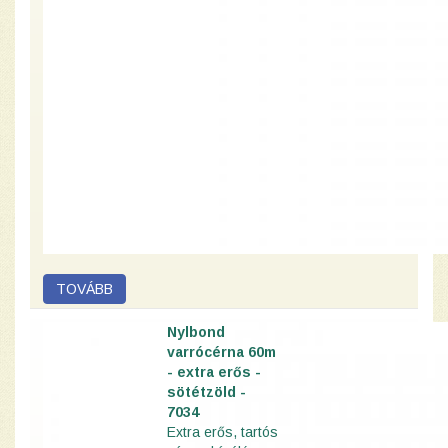
Nylbond
varrócérna 60m
- extra erős -
sötétzöld -
7034
Extra erős, tartós