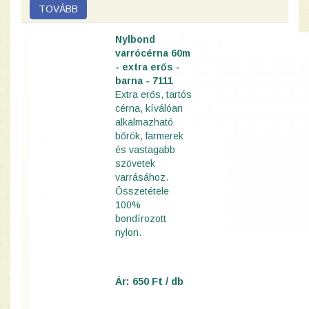
Nylbond
varrócérna 60m
- extra erős -
barna - 7111
Extra erős, tartós
cérna, kíválóan
alkalmazható
bőrök, farmerek
és vastagabb
szövetek
varrásához.
Összetétele
100%
bondírozott
nylon.
Ár: 650 Ft / db