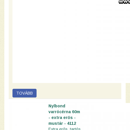
Nylbond
varrócérna 60m
- extra erős -
mustár - 4112
Extra erős, tartós