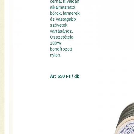
cérna, kíválóan
alkalmazható
bőrök, farmerek
és vastagabb
szövetek
varrásához.
Összetétele
100%
bondírozott
nylon.
Ár: 650 Ft / db