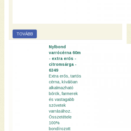
Nylbond
varrócérna 60m
- extra erős -
citromsárga -
6349
Extra erős, tartós
cérna, kíválóan
alkalmazható
bőrök, farmerek
és vastagabb
szövetek
varrásához.
Összetétele
100%
bondírozott