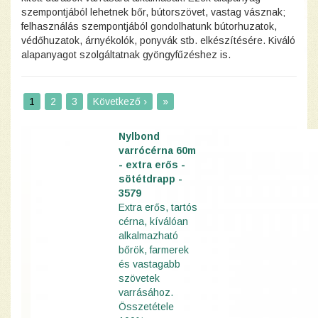
szempontjából lehetnek bőr, bútorszövet, vastag vásznak;
felhasználás szempontjából gondolhatunk bútorhuzatok,
védőhuzatok, árnyékolók, ponyvák stb. elkészítésére. Kiváló
alapanyagot szolgáltatnak gyöngyfűzéshez is.
1
2
3
Következő ›
»
Nylbond
varrócérna 60m
- extra erős -
sötétdrapp -
3579
Extra erős, tartós
cérna, kíválóan
alkalmazható
bőrök, farmerek
és vastagabb
szövetek
varrásához.
Összetétele