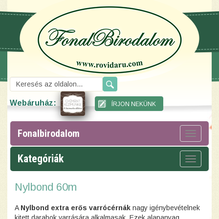
Webáruház:
Fonalbirodalom
Toggle
navigat
Kategóriák
Toggle
navigat
Nylbond 60m
A
Nylbond extra erős varrócérnák
nagy igénybevételnek
kitett darabok varrására alkalmasak. Ezek alapanyag