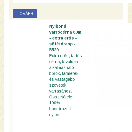
Nylbond
varrócérna 60m
- extra erős -
sötétdrapp -
5529
Extra erős, tartós
cérna, kíválóan
alkalmazható
bőrök, farmerek
és vastagabb
szövetek
varrásához.
Összetétele
100%
bondírozott
nylon.