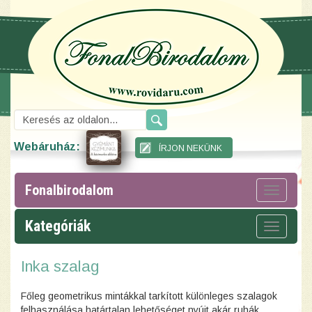
Webáruház:
Fonalbirodalom
Toggle
navigat
Kategóriák
Toggle
navigat
Inka szalag
Főleg geometrikus mintákkal tarkított különleges szalagok
felhasználása határtalan lehetőséget nyújt akár ruhák