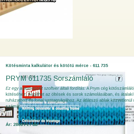
Kötésminta kalkulátor és kötőtű mérce - 611 735
PRYM 611735 Sorszámláló
Ez egy automatizált szoftver általi fordítás:
A Prym cég kötőszámláló
kötéséhez. Segíthet az öltések és sorok számolásában, és átalak
ruházathoz és fonal vastagságához. Az átlátszó ablak közvetlenül
számát.
Ár: 2800 Ft / db