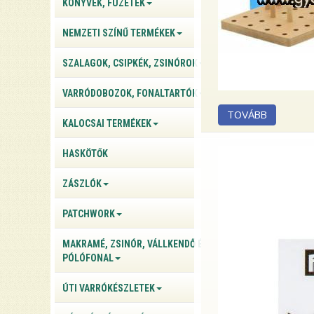
KÖNYVEK, FÜZETEK
NEMZETI SZÍNŰ TERMÉKEK
SZALAGOK, CSIPKÉK, ZSINÓROK
VARRÓDOBOZOK, FONALTARTÓK
KALOCSAI TERMÉKEK
HASKÖTŐK
ZÁSZLÓK
PATCHWORK
MAKRAMÉ, ZSINÓR, VÁLLKENDŐ ÉS
PÓLÓFONAL
ÚTI VARRÓKÉSZLETEK