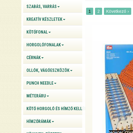
SZABÁS, VARRÁS
1
2
Következő ›
KREATÍV KÉSZLETEK
KÖTŐFONAL
HORGOLÓFONALAK
CÉRNÁK
OLLÓK, VÁGÓESZKÖZÖK
PUNCH NEEDLE
MÉTERÁRU
KÖTŐ HORGOLÓ ÉS HÍMZŐ KELLÉKEK
HÍMZŐRÁMÁK