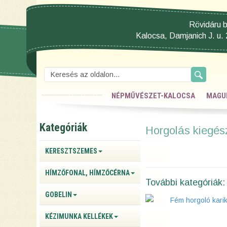
Rövidáru b
Kalocsa, Damjanich J. u. 
NÉPMŰVÉSZET-KALOCSA
MAGU
Kategóriák
Horgolás kiegés
KERESZTSZEMES
HÍMZŐFONAL, HÍMZŐCÉRNA
További kategóriák:
GOBELIN
Fém horgoló kari
KÉZIMUNKA KELLÉKEK