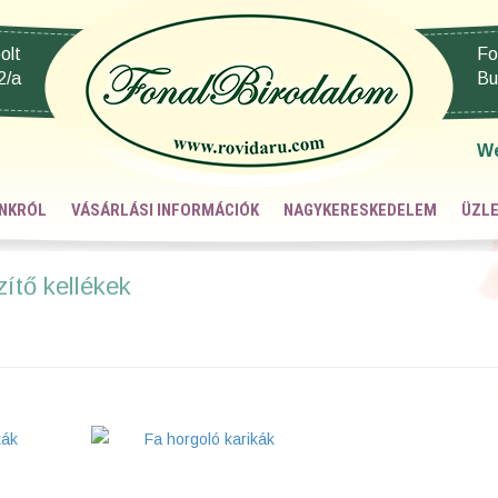
olt
Fo
2/a
Bu
W
NKRÓL
VÁSÁRLÁSI INFORMÁCIÓK
NAGYKERESKEDELEM
ÜZLE
zítő kellékek
kák
Fa horgoló karikák