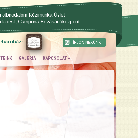
nalbirodalom Kézimunka Üzlet
dapest, Campona Bevásárlóközpont
ebáruház:
TEINK
GALÉRIA
KAPCSOLAT