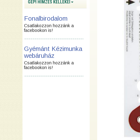
GÉPI HÍMZÉS KELLÉKEI
Fonalbirodalom
Csatlakozzon hozzánk a
facebookon is!
Gyémánt Kézimunka
webáruház
Csatlakozzon hozzánk a
facebookon is!