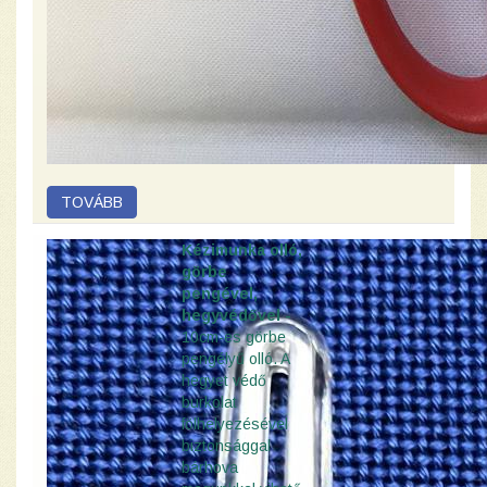
Kézimunka olló,
görbe
pengével,
hegyvédővel -
10cm-es görbe
pengélyű olló. A
hegyet védő
burkolat
fölhelyezésével
biztonsággal
bárhova