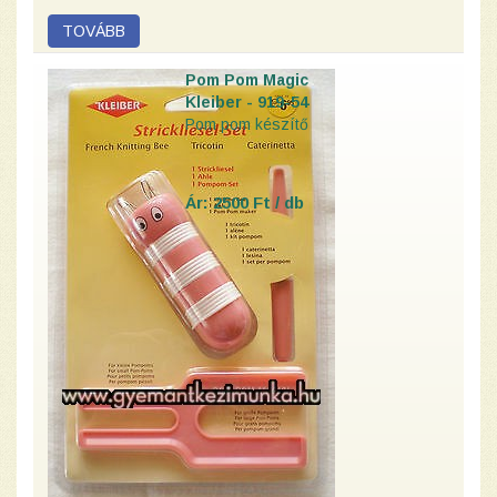
Pom Pom Magic
Kleiber - 919-54
Pom pom készítő
Ár: 2500 Ft / db