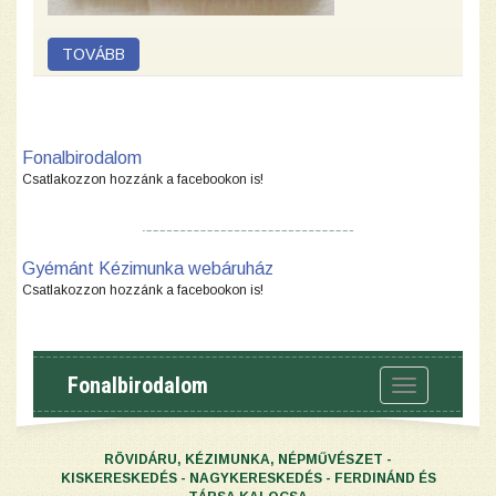
Fonalbirodalom
Csatlakozzon hozzánk a facebookon is!
Gyémánt Kézimunka webáruház
Csatlakozzon hozzánk a facebookon is!
Fonalbirodalom
Toggle
navigation
RÖVIDÁRU, KÉZIMUNKA, NÉPMŰVÉSZET -
KISKERESKEDÉS - NAGYKERESKEDÉS - FERDINÁND ÉS