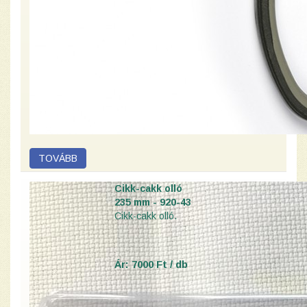
Cikk-cakk olló
235 mm - 920-43
Cikk-cakk olló.
Ár: 7000 Ft / db