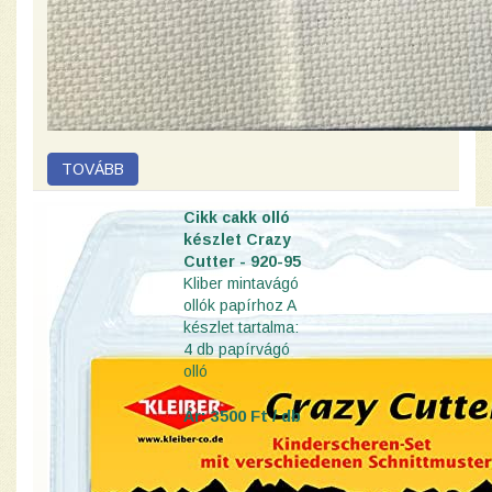
Cikk cakk olló
készlet Crazy
Cutter - 920-95
Kliber mintavágó
ollók papírhoz
A
készlet tartalma:
4 db papírvágó
olló
Ár: 3500 Ft / db