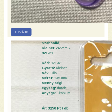
Szabóolló,
Kleiber 245mm -
921-61
Kód:
921-61
Gyártó:
Kleiber
Név:
Olló
Méret:
245 mm
Mennyiségi
egység:
darab
Anyaga:
Titánium.
Ár: 3250 Ft / db