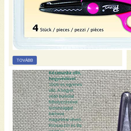
Kézimunka olló,
hegyvédővel -
10cm-es egyenes
olló. A hegyet
védő burkolat
fölhelyezésével
biztonsággal
bárhova
magunkkal vihető.
Rózsaszín és lila