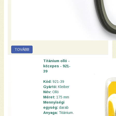
Titánium olló -
közepes - 921-
39
Kód:
921-39
Gyártó:
Kleiber
Név:
Olló
Méret:
175 mm
Mennyiségi
egység:
darab
Anyaga:
Titánium.