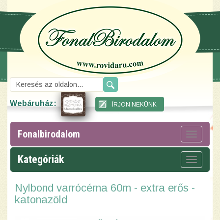
Webáruház:
Fonalbirodalom
Toggle
navigat
Kategóriák
Toggle
navigat
Nylbond varrócérna 60m - extra erős -
katonazöld