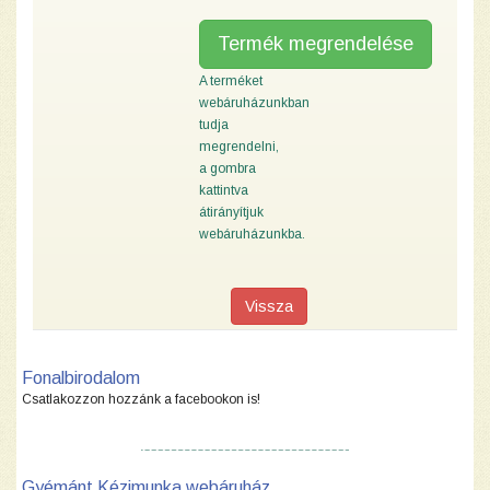
Termék megrendelése
A terméket
webáruházunkban
tudja
megrendelni,
a gombra
kattintva
átirányítjuk
webáruházunkba.
Vissza
Fonalbirodalom
Csatlakozzon hozzánk a facebookon is!
Gyémánt Kézimunka webáruház