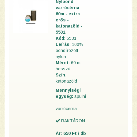
Nylbond
varrócérna
60m - extra
erős -
katonazöld -
5531
Kód:
5531
Leírás:
100%
bondírozott
nylon
Méret:
60 m
hosszú
Szín
:
katonazöld
Mennyiségi
egység:
spulni
varrócérna
RAKTÁRON
Ár: 650 Ft / db