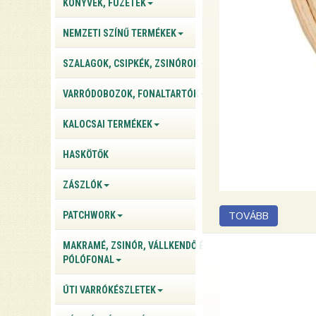
KÖNYVEK, FÜZETEK
NEMZETI SZÍNŰ TERMÉKEK
SZALAGOK, CSIPKÉK, ZSINÓROK
VARRÓDOBOZOK, FONALTARTÓK
KALOCSAI TERMÉKEK
HASKÖTŐK
ZÁSZLÓK
PATCHWORK
MAKRAMÉ, ZSINÓR, VÁLLKENDŐ ÉS
PÓLÓFONAL
ÚTI VARRÓKÉSZLETEK