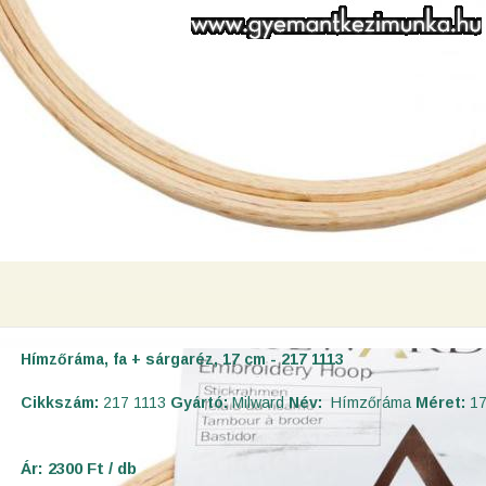
Hímzőráma, fa + sárgaréz, 17 cm - 217 1113
Cikkszám:
217 1113
Gyártó:
Milward
Név:
Hímzőráma
Méret:
17
Ár: 2300 Ft / db