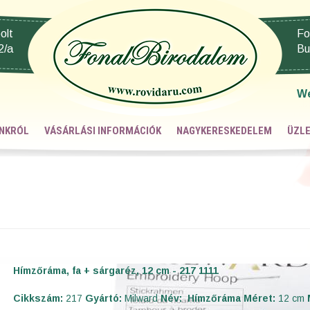
olt
Fo
2/a
Bu
W
NKRÓL
VÁSÁRLÁSI INFORMÁCIÓK
NAGYKERESKEDELEM
ÜZLE
Hímzőráma, fa + sárgaréz, 12 cm - 217 1111
Cikkszám:
217
Gyártó:
Milward
Név:
Hímzőráma
Méret:
12 cm