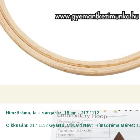
Hímzőráma, fa + sárgaréz, 15 cm - 217 1112
Cikkszám:
217 1112
Gyártó:
Milward
Név:
Hímzőráma
Méret:
1