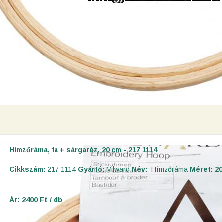
Hímzőráma, fa + sárgaréz, 20 cm - 217 1114
Cikkszám:
217 1114
Gyártó:
Milward
Név:
Hímzőráma
Méret: 2
Ár: 2400 Ft / db