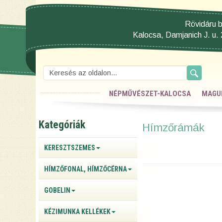
Rövidáru b
Kalocsa, Damjanich J. u. 
NÉPMŰVÉSZET-KALOCSA
MAGU
Kategóriák
Hímzőrámák
KERESZTSZEMES
HÍMZŐFONAL, HÍMZŐCÉRNA
GOBELIN
KÉZIMUNKA KELLÉKEK