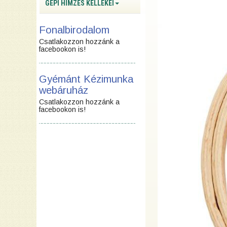
GÉPI HÍMZÉS KELLÉKEI
Fonalbirodalom
Csatlakozzon hozzánk a
facebookon is!
Gyémánt Kézimunka
webáruház
Csatlakozzon hozzánk a
facebookon is!