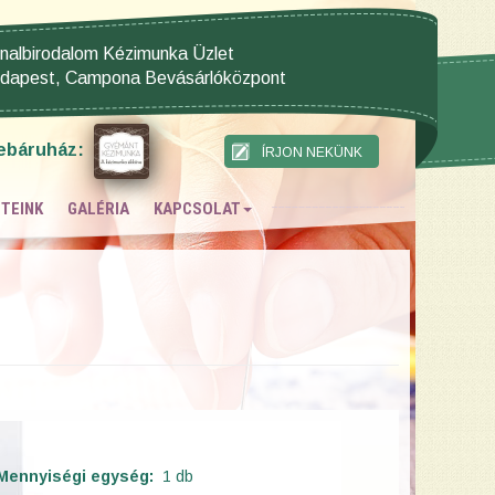
nalbirodalom Kézimunka Üzlet
dapest, Campona Bevásárlóközpont
ebáruház:
TEINK
GALÉRIA
KAPCSOLAT
Mennyiségi egység:
1 db