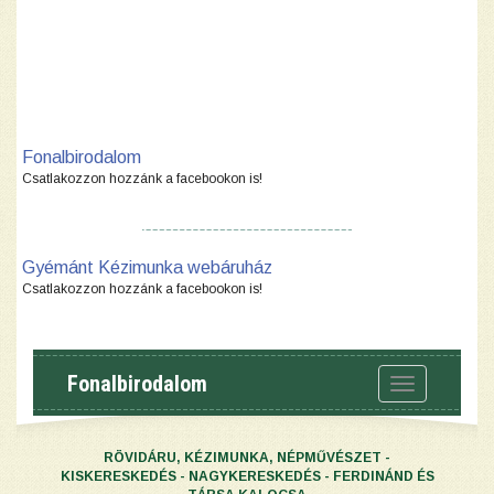
Fonalbirodalom
Csatlakozzon hozzánk a facebookon is!
Gyémánt Kézimunka webáruház
Csatlakozzon hozzánk a facebookon is!
Fonalbirodalom
Toggle
navigation
RÖVIDÁRU, KÉZIMUNKA, NÉPMŰVÉSZET -
KISKERESKEDÉS - NAGYKERESKEDÉS - FERDINÁND ÉS