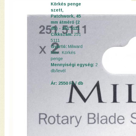
Körkés penge
szett,
Patchwork, 45
mm átmérő (2
db) - 251 5111
Cikkszám:
251
5111
Gyártó:
Milward
Név: Körkés
penge
Mennyiségi egység:
2
d
b
/levél
Ár: 2550 Ft / db