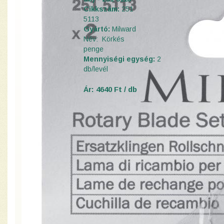
Cikkszám:
251
5113
Gyártó:
Milward
Név: Körkés
penge
Mennyiségi egység:
2
d
b
/levél
Ár: 4640 Ft / db