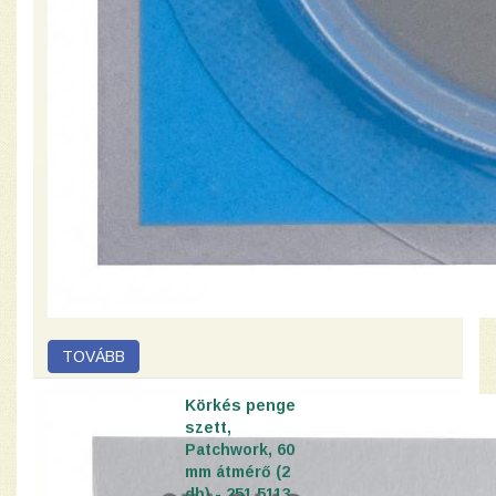
Körkés penge
szett,
Patchwork, 60
mm átmérő (2
db) - 251 5113