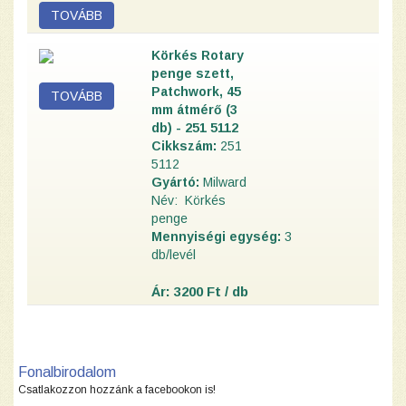
Körkés Rotary
penge szett,
Patchwork, 45
mm átmérő (3
db) - 251 5112
Cikkszám:
251
5112
Gyártó:
Milward
Név: Körkés
penge
Mennyiségi egység:
3
d
b
/levél
Ár: 3200 Ft / db
Fonalbirodalom
Csatlakozzon hozzánk a facebookon is!