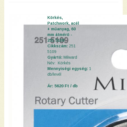
Körkés,
Patchwork, acél
+ műanyag, 60
mm átmérő -
251 5109
Cikkszám:
251
5109
Gyártó:
Milward
Név: Körkés
Mennyiségi egység:
1
d
b
/levél
Ár: 5620 Ft / db