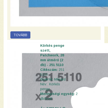
Körkés penge
szett,
Patchwork, 28
mm átmérő (2
db) - 251 5110
Cikkszám:
251
5110
Gyártó:
Milward
Név: Körkés
penge
Mennyiségi egység:
2
d
b
/levél