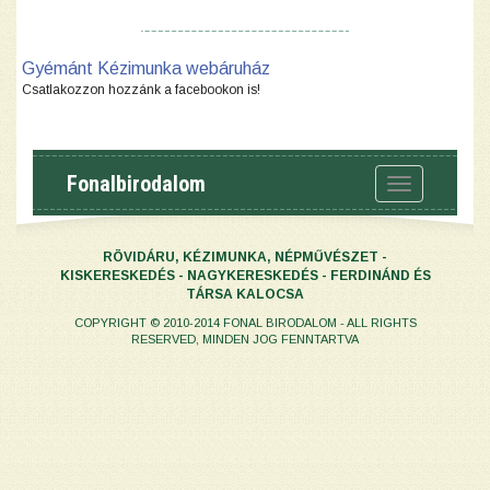
Gyémánt Kézimunka webáruház
Csatlakozzon hozzánk a facebookon is!
Fonalbirodalom
Toggle
navigation
RÖVIDÁRU, KÉZIMUNKA, NÉPMŰVÉSZET -
KISKERESKEDÉS - NAGYKERESKEDÉS - FERDINÁND ÉS
TÁRSA KALOCSA
COPYRIGHT © 2010-2014 FONAL BIRODALOM - ALL RIGHTS
RESERVED, MINDEN JOG FENNTARTVA