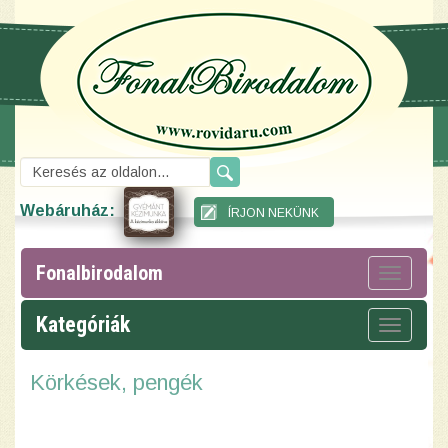
Webáruház:
Fonalbirodalom
Toggle
navigat
Kategóriák
Toggle
navigat
Körkések, pengék