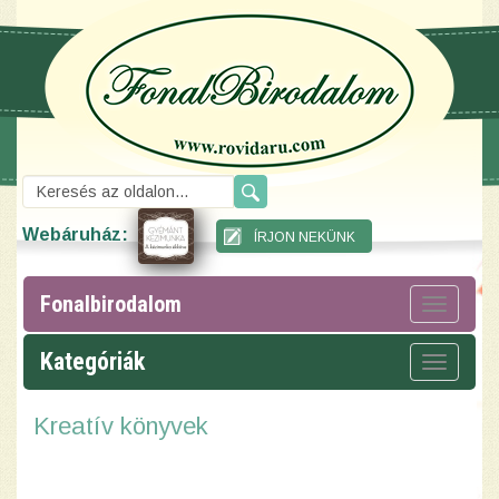
Webáruház:
Fonalbirodalom
Toggle
navigat
Kategóriák
Toggle
navigat
Kreatív könyvek