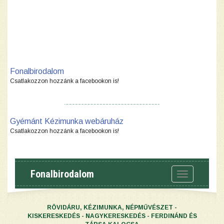
Fonalbirodalom
Csatlakozzon hozzánk a facebookon is!
Gyémánt Kézimunka webáruház
Csatlakozzon hozzánk a facebookon is!
Fonalbirodalom
Toggle
navigation
RÖVIDÁRU, KÉZIMUNKA, NÉPMŰVÉSZET -
KISKERESKEDÉS - NAGYKERESKEDÉS - FERDINÁND ÉS