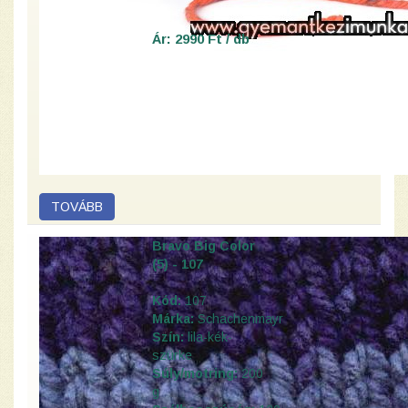
Ár: 2990 Ft / db
Bravo Big Color
(5) - 107
Kód:
107
Márka:
Schachenmayr
Szín:
lila-kék-
szürke
Súly/motring:
200
g