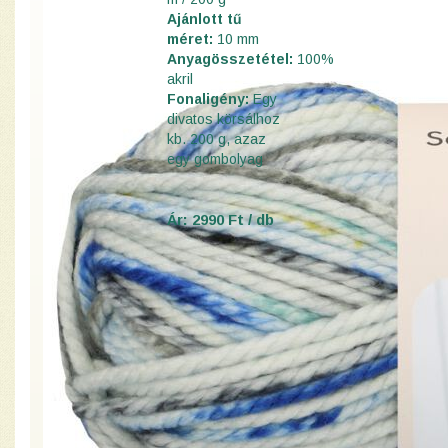
Ajánlott tű
méret:
10 mm
Anyagösszetétel:
100%
akril
Fonaligény:
Egy
divatos körsálhoz
kb. 200 g, azaz
egy gombolyag
Ár: 2990 Ft / db