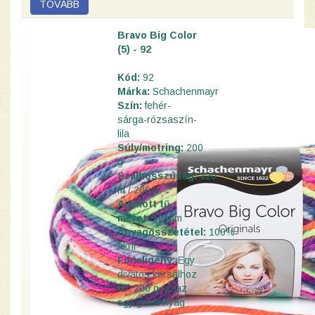
Bravo Big Color
(5) - 92
Kód:
92
Márka:
Schachenmayr
Szín:
fehér-
sárga-rózsaszín-
lila
Súly/motring:
200
g
Szálhosszúság:
120
m / 200 g
Ajánlott tű
méret:
10 mm
Anyagösszetétel:
100%
akril
Fonaligény:
Egy
divatos körsálhoz
kb. 200 g, azaz
egy gombolyag