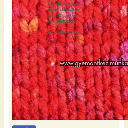
Fonaligény:
Egy
divatos körsálhoz
kb. 200 g, azaz
egy gombolyag
Ár: 2990 Ft / db