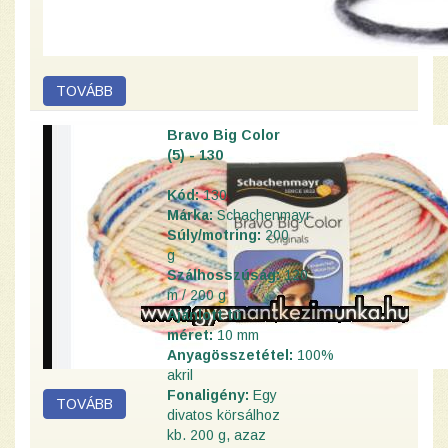
Bravo Big Color
(5) - 130
Kód:
130
Márka:
Schachenmayr
Súly/motring:
200
g
Szálhosszúság:
120
m / 200 g
Ajánlott tű
méret:
10 mm
Anyagösszetétel:
100%
akril
Fonaligény:
Egy
divatos körsálhoz
kb. 200 g, azaz