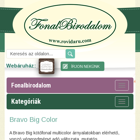
Webáruház:
Fonalbirodalom
Toggle
navigat
Kategóriák
Toggle
navigat
Bravo Big Color
A Bravo Big kötőfonal multicolor árnyalatokban elérhető,
vonzó végeredményt adó változata, mutatós