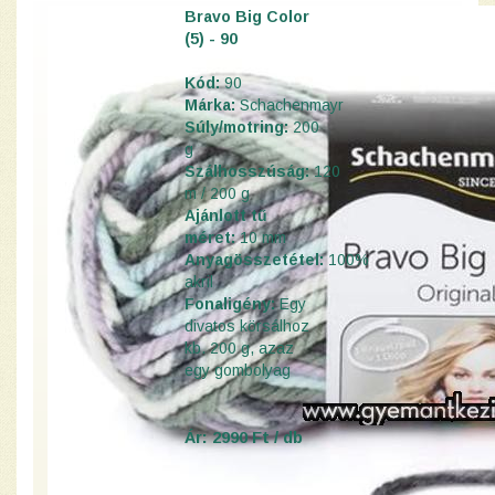
Bravo Big Color
(5) - 90
Kód:
90
Márka:
Schachenmayr
Súly/motring:
200
g
Szálhosszúság:
120
m / 200 g
Ajánlott tű
méret:
10 mm
Anyagösszetétel:
100%
akril
Fonaligény:
Egy
divatos körsálhoz
kb. 200 g, azaz
egy gombolyag
Ár: 2990 Ft / db