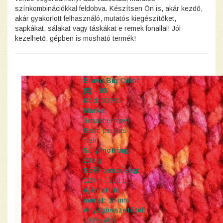
színkombinációkkal feldobva. Készítsen Ön is, akár kezdő,
akár gyakorlott felhasználó, mutatós kiegészítőket,
sapkákat, sálakat vagy táskákat e remek fonallal! Jól
kezelhető, gépben is mosható termék!
Bravo Big Color
(5) - 85
Kód:
00085
Márka:
Schachenmayr
Szín:
pirosas
melír
Súly/motring:
200 g
Szálhosszúság:
120 m / 200 g
Ajánlott tű
méret:
10 mm
Anyagösszetétel:
100% akril