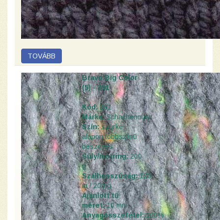
Bravo Big Color
(5) - 391
Kód:
391
Márka:
Schachenmayr
Szín:
szürke
alapon többszínű
beszövés
Súly/motring:
200
g
Szálhosszúság:
120
m / 200 g
Ajánlott tű
méret:
10 mm
Anyagösszetétel:
100%