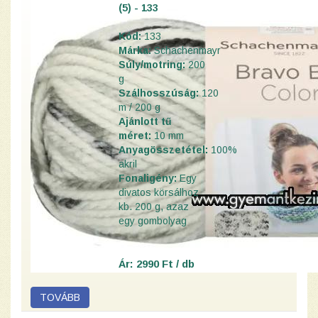
(5) - 133
Kód:
133
Márka:
Schachenmayr
Súly/motring:
200
g
Szálhosszúság:
120
m / 200 g
Ajánlott tű
méret:
10 mm
Anyagösszetétel:
100%
akril
Fonaligény:
Egy
divatos körsálhoz
kb. 200 g, azaz
egy gombolyag
Ár: 2990 Ft / db