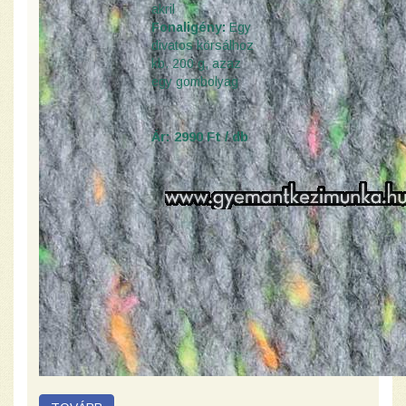
akril
Fonaligény:
Egy
divatos körsálhoz
kb. 200 g, azaz
egy gombolyag
Ár: 2990 Ft / db