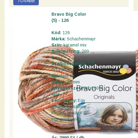
Bravo Big Color
(5) - 126
Kód:
126
Márka:
Schachenmayr
Szín:
karamel mix
Súly/motring:
200
g
Szálhosszúság:
120
m / 200 g
Ajánlott tű
méret:
10 mm
Anyagösszetétel:
100%
akril
Fonaligény:
Egy
divatos körsálhoz
kb. 200 g, azaz
egy gombolyag
Ár: 2990 Ft / db