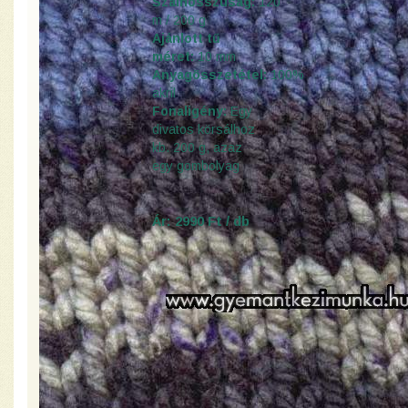
Szálhosszúság:
120
m / 200 g
Ajánlott tű
méret:
10 mm
Anyagösszetétel:
100%
akril
Fonaligény:
Egy
divatos körsálhoz
kb. 200 g, azaz
egy gombolyag
Ár: 2990 Ft / db