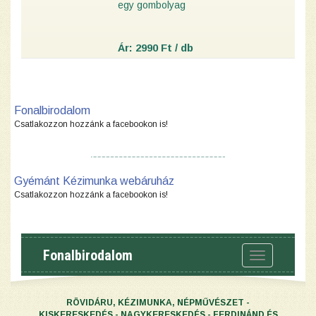
egy gombolyag
Ár: 2990 Ft / db
Fonalbirodalom
Csatlakozzon hozzánk a facebookon is!
Gyémánt Kézimunka webáruház
Csatlakozzon hozzánk a facebookon is!
Fonalbirodalom
Toggle
navigation
RÖVIDÁRU, KÉZIMUNKA, NÉPMŰVÉSZET -
KISKERESKEDÉS - NAGYKERESKEDÉS - FERDINÁND ÉS