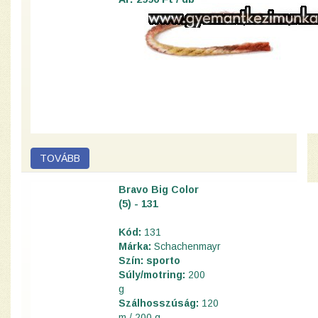
Bravo Big Color
(5) - 131
Kód:
131
Márka:
Schachenmayr
Szín: sporto
Súly/motring:
200
g
Szálhosszúság:
120
m / 200 g