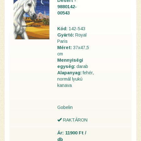
Desert -
9880142-
00543
Kód:
142-543
Gyártó:
Royal
Paris
Méret:
37x47,5
cm
Mennyiségi
egység:
darab
Alapanyag:
fehér,
normál lyukú
kanava
Gobelin
RAKTÁRON
Ár: 11900 Ft /
db