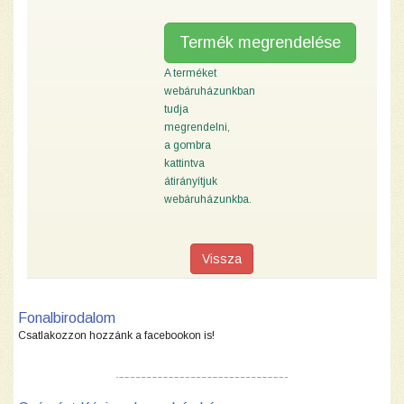
Termék megrendelése
A terméket
webáruházunkban
tudja
megrendelni,
a gombra
kattintva
átirányítjuk
webáruházunkba.
Vissza
Fonalbirodalom
Csatlakozzon hozzánk a facebookon is!