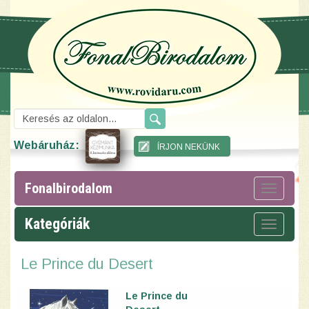
Webáruház:
Fonalbirodalom
Toggle
navigat
Kategóriák
Toggle
navigat
Le Prince du Desert
Le Prince du