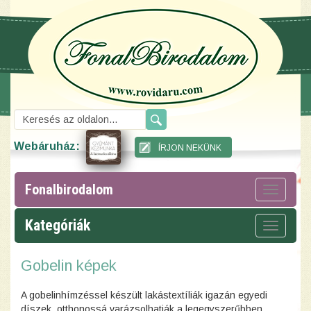
Webáruház:
Fonalbirodalom
Toggle
navigat
Kategóriák
Toggle
navigat
Gobelin képek
A gobelinhímzéssel készült lakástextíliák igazán egyedi
díszek, otthonossá varázsolhatják a legegyszerűbben