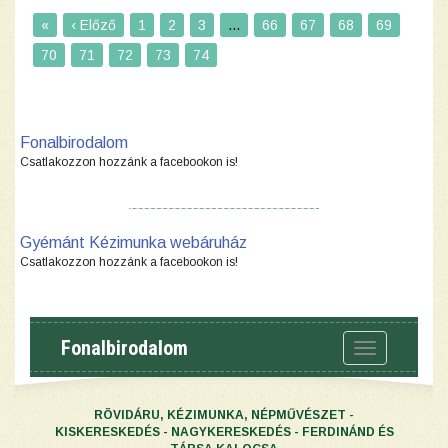
«
‹ Előző
1
2
3
...
66
67
68
69
70
71
72
73
74
Fonalbirodalom
Csatlakozzon hozzánk a facebookon is!
Gyémánt Kézimunka webáruház
Csatlakozzon hozzánk a facebookon is!
Fonalbirodalom
Toggle
navigation
RÖVIDÁRU, KÉZIMUNKA, NÉPMŰVÉSZET -
KISKERESKEDÉS - NAGYKERESKEDÉS - FERDINÁND ÉS