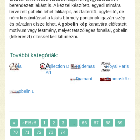
berendezett lakást is. A kézzel készített, egyedi mintára
tervezett gobelin lehet falikárpit, asztalterítő, ágyterítő, de
némi kreativitással a lakás bármely pontjának igazán szép
és páratlan dísze lehet. A
gobelin kép
kanavára előfestett
motívum vagy festmény, melyet tetszőleges fonallal, gobelin
(félkereszt) öltéssel kell kihímezni.
További kategóriák:
Via
Collection D
Hudemas
Royal Paris
Art
Diamant
Szamosközi
Gobelin L
«
‹ Előző
1
2
3
...
66
67
68
69
70
71
72
73
74