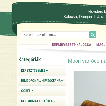
Rövidáru b
Kalocsa, Damjanich J. u. 
NÉPMŰVÉSZET-KALOCSA
MAGU
Kategóriák
Moon varrócérn
KERESZTSZEMES
HÍMZŐFONAL, HÍMZŐCÉRNA
GOBELIN
KÉZIMUNKA KELLÉKEK