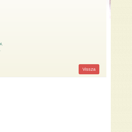
i,
.
Vissza