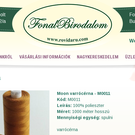
olt
Fo
2/a
Bu
W
NKRÓL
VÁSÁRLÁSI INFORMÁCIÓK
NAGYKERESKEDELEM
ÜZLE
a
Moon varrócérna - M0011
Kód:
M0011
Leírás:
100% polieszter
Méret:
1000 méter hosszú
Mennyiségi egység:
spulni
varrócérna