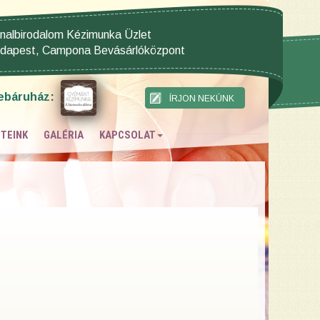
nalbirodalom Kézimunka Üzlet
dapest, Campona Bevásárlóközpont
ebáruház:
TEINK
GALÉRIA
KAPCSOLAT