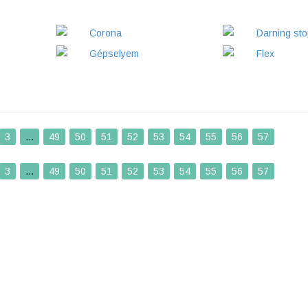
Corona
Darning sto
Gépselyem
Flex
3
...
49
50
51
52
53
54
55
56
57
3
...
49
50
51
52
53
54
55
56
57