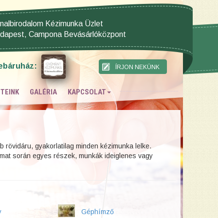
nalbirodalom Kézimunka Üzlet
dapest, Campona Bevásárlóközpont
ebáruház:
TEINK
GALÉRIA
KAPCSOLAT
bb rövidáru, gyakorlatilag minden kézimunka lelke.
amat során egyes részek, munkák ideiglenes vagy
y
Géphímző