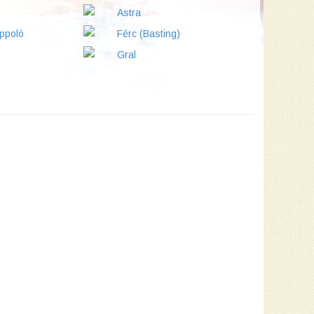
Astra
ppoló
Férc (Basting)
Gral