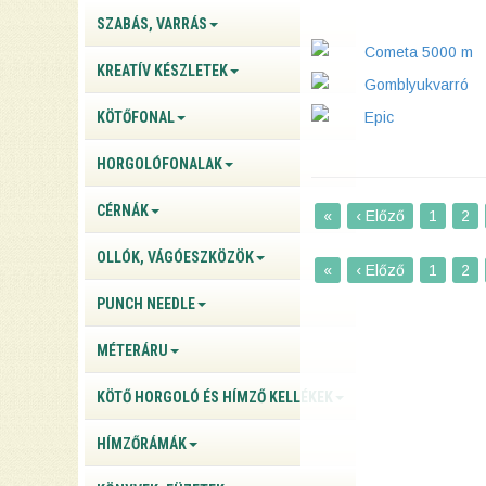
SZABÁS, VARRÁS
Cometa 5000 m
KREATÍV KÉSZLETEK
Gomblyukvarró
KÖTŐFONAL
Epic
HORGOLÓFONALAK
CÉRNÁK
«
‹ Előző
1
2
OLLÓK, VÁGÓESZKÖZÖK
«
‹ Előző
1
2
PUNCH NEEDLE
MÉTERÁRU
KÖTŐ HORGOLÓ ÉS HÍMZŐ KELLÉKEK
HÍMZŐRÁMÁK