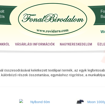
olt
Fo
2/a
Bu
W
NKRÓL
VÁSÁRLÁSI INFORMÁCIÓK
NAGYKERESKEDELEM
ÜZLE
ál összesodrásával keletkezett textilipari termék, az egyik legfontosa
 a különböző részek összetartása, egymáshoz rögzítése, a munkafoly
Nylbond 60m
Moon 1000