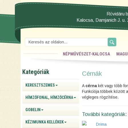
Rövidáru b
Kalocsa, Damjanich J. u. 
NÉPMŰVÉSZET-KALOCSA
MAGU
Kategóriák
Cérnák
KERESZTSZEMES
A
cérna
két vagy több fon
Funkciója többek között
végleges rögzítése.
HÍMZŐFONAL, HÍMZŐCÉRNA
GOBELIN
További kategóriák:
KÉZIMUNKA KELLÉKEK
Drima